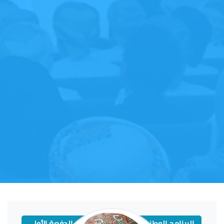
البرنامج الوطني للرؤساء التنفيذيين , الدفعة الأولى