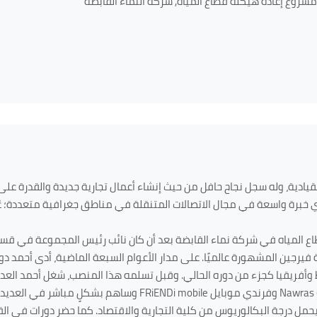
مشروع إعادة هيكلة قطاع المياه, شركة النماء القابضة
يادية، وله سجل نجاح حافل من حيث إنشاء أعمال تجارية جديدة والقدرة عل
 خبرة واسعة في مجال الاتصالات المتنقلة في مناطق جغرافية متعددة؛ عُما
طاع المياه في شركة نماء القابضة بعد أن كان نائب رئيس المجموعة في قس
رجين المشهورة عالميًا. على مدار الأعوام السبعة الماضية، أدى أحمد دور
فريقيا كجزء من دوره الحالي. وقبل تسلمه هذا المنصب، شغل أحمد العديد
Nawras
وفرندي موبايل
FRiENDi mobile
وساهم بشكلٍ مباشر في العديد م
مل درجة البكالوريوس من كلية التجارية والاقتصاد. كما حضر دورات في ا