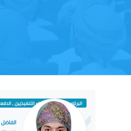
البرنامج الوطني للرؤساء التنفيذيين , الدفعة
الفاضل 