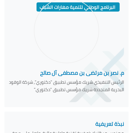
البرنامج الوطني لتنمية مهارات الشباب
م. نصر بن مرتضى بن مصطفى آل صالح
الرئيس التنفيذي شريك مؤسس تطبيق "دكتوري", شركة الوقود
البحرية المتجددة شريك مؤسس تطبيق "دكتوري"
نبذة تعريفية