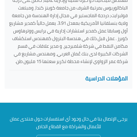
مهندس ميكانيك ذو خبرة تقنية وإدارية عالية، حاصل على درجة
الباكالوريوس بمرتبة الشرف من جامعة كوينز كندا، ومبتعث
فولبرايت; دردجة الماجستير في مجال إدارة الهندسة من جامعة
ولاية بنسلفانيا الأمريكية بمعدل 3.91. يعمل حالياً كمدير مشاريع
أول وسابقا عمل كمدير استشارات إدارية في برايس ووترهاوس
كوبرز . عمل قبل ذلك في هندسة البترول كمهندس استكشاف
مكامن النفط في شركة شلمبرجير، و مدير علاقات في قسم
الشركات الكبيرة لدى بنك عُمان العربي، ومهندس مشاريع في
شركة عمر الزواوي لإنشاء محطة تكرير سعتها 15 مليون طن.
المؤهلات الدراسية
يرجى الإتصال بنا في حال وجود أي استفسارات حول منتدى عمان
للأعمال والشراكة مع القطاع الخاص