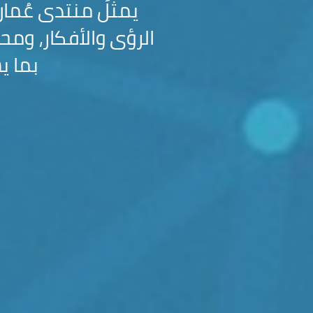
يمثّلُ منتدى عُما
الرؤى والأفكار، ومحط
بما ي